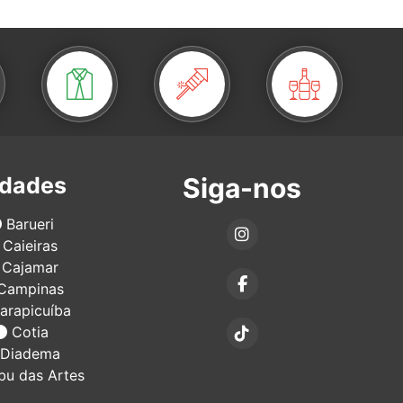
idades
Siga-nos
Barueri
Caieiras
Cajamar
Campinas
arapicuíba
Cotia
Diadema
u das Artes