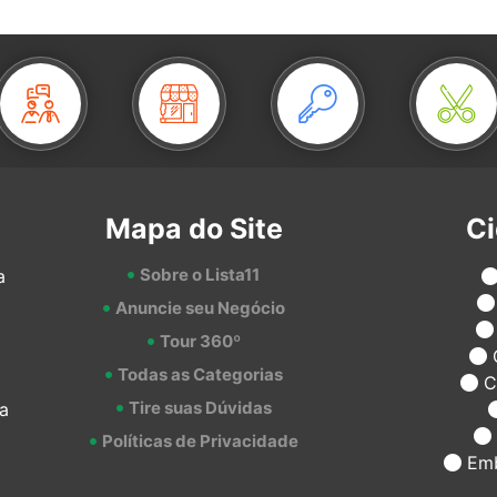
Mapa do Site
C
Sobre o Lista11
a
Anuncie seu Negócio
Tour 360º
Todas as Categorias
C
Tire suas Dúvidas
a
Políticas de Privacidade
Emb