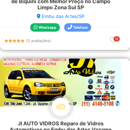
de Biquíni com Melhor Preço no Campo
Limpo Zona Sul SP
Embu das Artes/SP
Whatsapp
Telefone
12
(2 avaliações)
JI AUTO VIDROS Reparo de Vidros
Automotivos no Embu das Artes Vazame