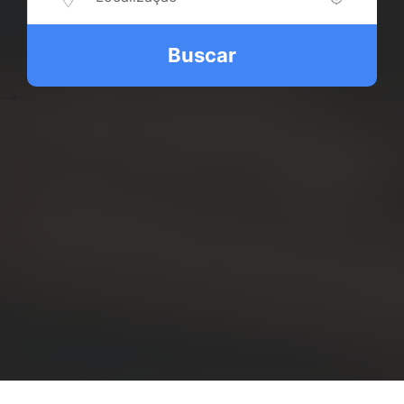
Buscar
-->