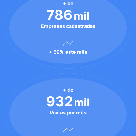
+ de
786
mil
Empresas cadastradas
+ 59% este mês
+ de
932
mil
Visitas por mês