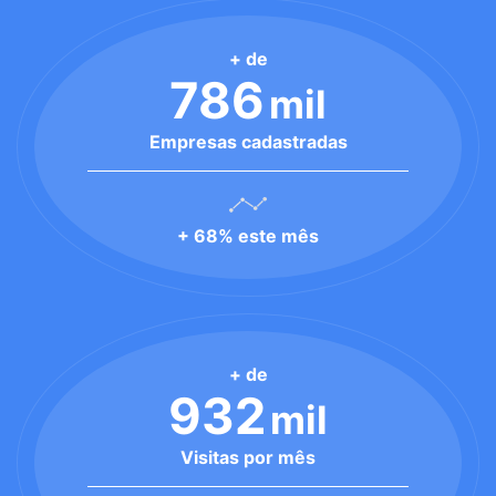
+ de
786
mil
Empresas cadastradas
+ 68% este mês
+ de
932
mil
Visitas por mês