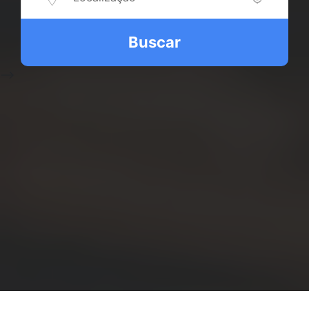
Buscar
-->