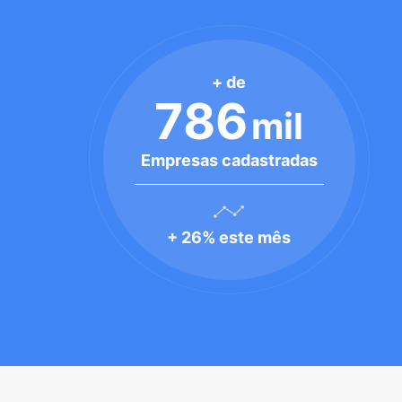
+ de
786
mil
Empresas cadastradas
+ 26% este mês