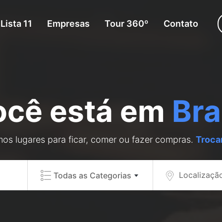
Lista 11
Empresas
Tour 360º
Contato
ocê está em
Bra
os lugares para ficar, comer ou fazer compras.
Troca
Localizaçã
Todas as Categorias