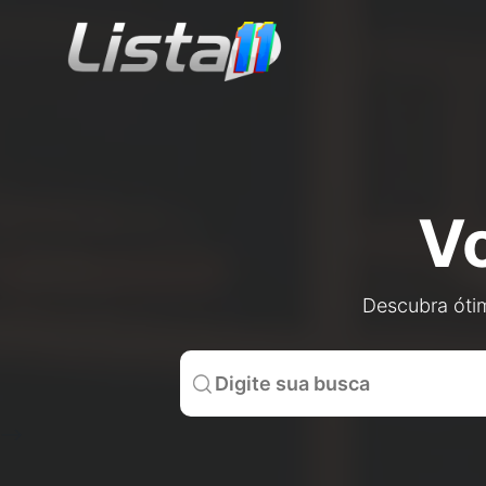
V
Descubra ótim
-->