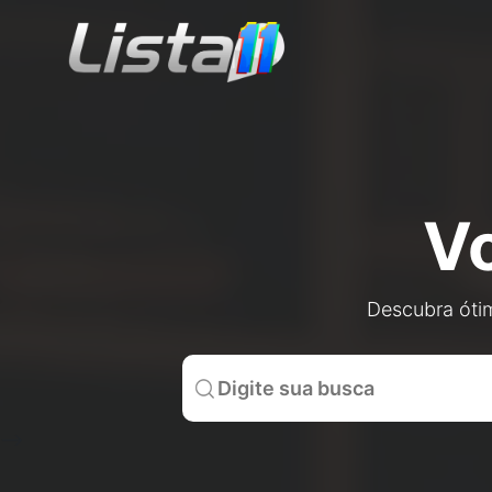
V
Descubra ótim
-->