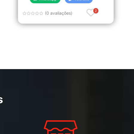
2
(0 avaliações)
s