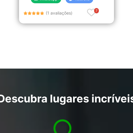
7
(1 avaliações)
Descubra lugares incrívei