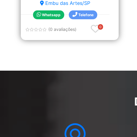
Embu das Artes/SP
Whatsapp
Telefone
0
(0 avaliações)