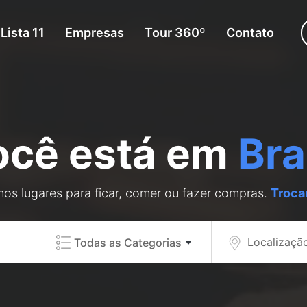
Lista 11
Empresas
Tour 360º
Contato
ocê está em
Bra
os lugares para ficar, comer ou fazer compras.
Troca
Localizaçã
Todas as Categorias