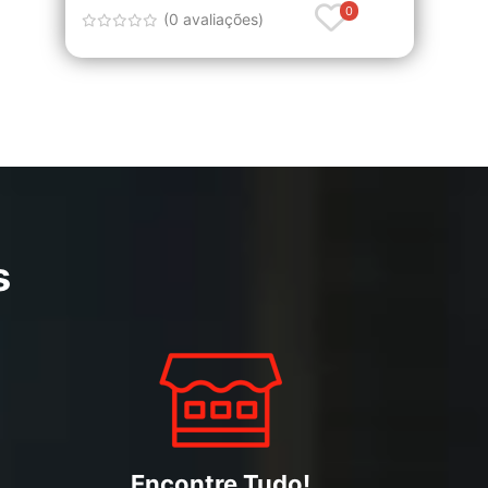
0
(0 avaliações)
s
Encontre Tudo!