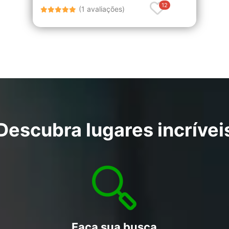
12
(1 avaliações)
Descubra lugares incrívei
Faça sua busca