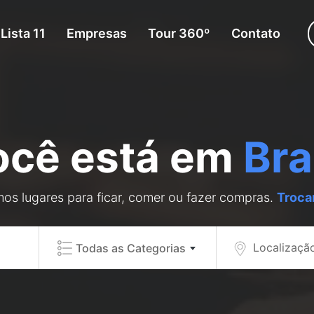
Lista 11
Empresas
Tour 360º
Contato
ocê está em
Bra
os lugares para ficar, comer ou fazer compras.
Troca
Localizaçã
Todas as Categorias