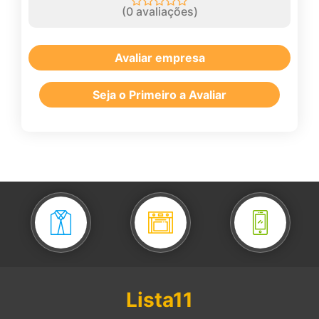
(
0
avaliações)
Avaliar empresa
Seja o Primeiro a Avaliar
Lista11