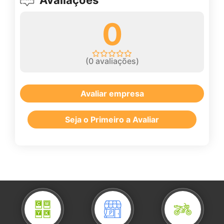
0
(
0
avaliações)
Avaliar empresa
Seja o Primeiro a Avaliar