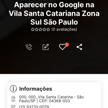
Aparecer no Google na
Vila Santa Catariana Zona
Sul São Paulo
(0 avaliações)
0
Informações
000, 000, Vila Santa Catarina - São
Paulo/SP | CEP: 04368-003
(11) 93210-0079