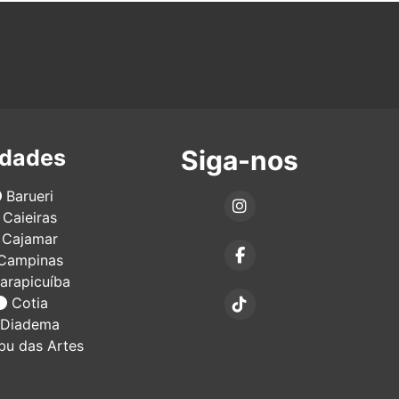
idades
Siga-nos
Barueri
Caieiras
Cajamar
Campinas
arapicuíba
Cotia
Diadema
u das Artes