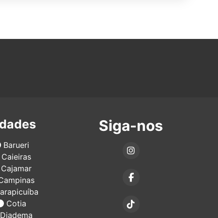
idades
Siga-nos
Barueri
Caieiras
Cajamar
Campinas
arapicuíba
Cotia
Diadema