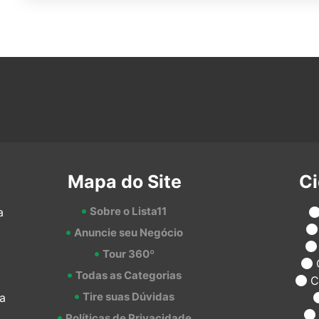
Mapa do Site
C
Sobre o Lista11
a
Anuncie seu Negócio
Tour 360º
Todas as Categorias
C
Tire suas Dúvidas
a
Políticas de Privacidade