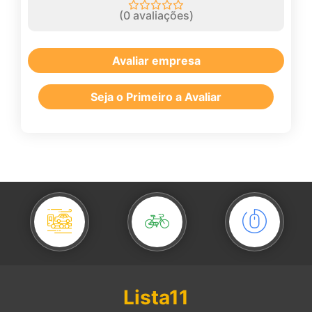
(
0
avaliações)
Avaliar empresa
Seja o Primeiro a Avaliar
Lista11