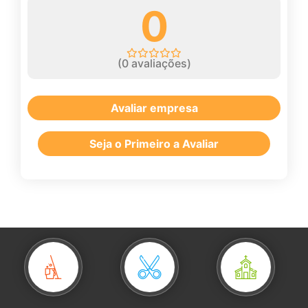
0
(
0
avaliações)
Avaliar empresa
Seja o Primeiro a Avaliar