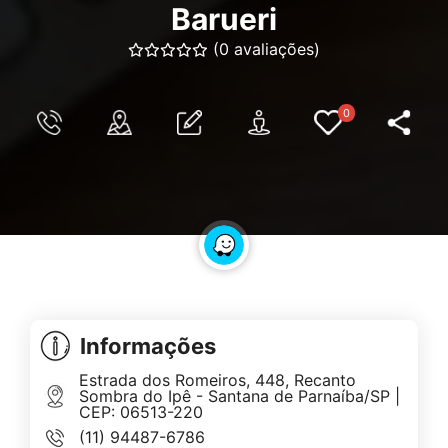
Barueri
(0 avaliações)
0
Informações
Estrada dos Romeiros, 448, Recanto
Sombra do Ipê - Santana de Parnaíba/SP |
CEP: 06513-220
(11) 94487-6786