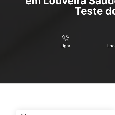
em Louveira Saúd
Teste d
Ligar
Loc