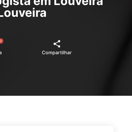
gista em Louveira
Louveira
0
a
Compartilhar