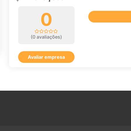
0
(
0
avaliações)
Avaliar empresa