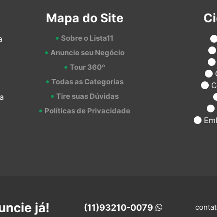
Mapa do Site
C
Sobre o Lista11
a
Anuncie seu Negócio
Tour 360º
Todas as Categorias
C
Tire suas Dúvidas
a
Políticas de Privacidade
Emb
ncie já!
(11)93210-0079
contat