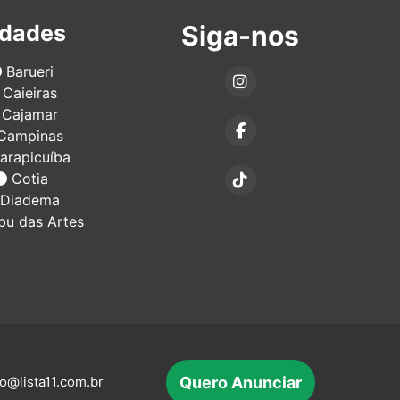
idades
Siga-nos
Barueri
Caieiras
Cajamar
Campinas
arapicuíba
Cotia
Diadema
u das Artes
Quero Anunciar
o@lista11.com.br