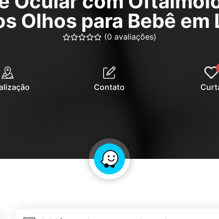
e Ocular com Oftalmolo
os Olhos para Bebê em 
(0 avaliações)
alização
Contato
Curt