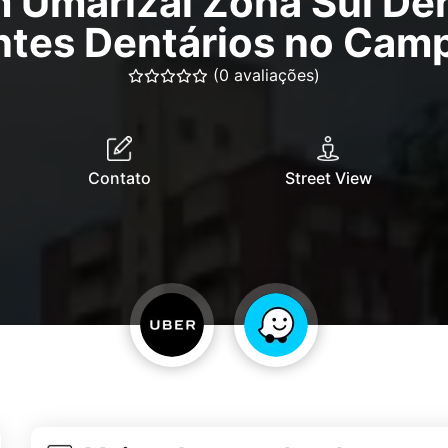
m Umarizal Zona Sul Den
ntes Dentários no Cam
(0 avaliações)
Contato
Street View