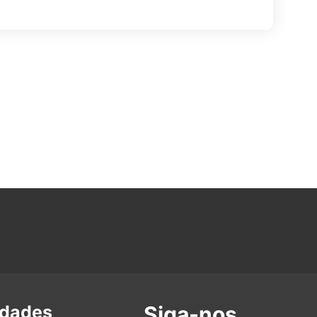
idades
Siga-nos