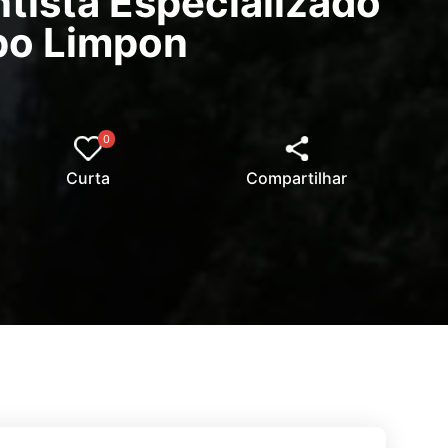
tista Especializado
po Limpon
0
Curta
Compartilhar