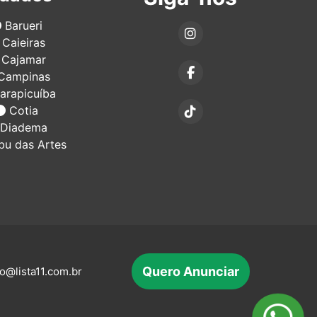
Barueri
Caieiras
Cajamar
Campinas
arapicuíba
Cotia
Diadema
u das Artes
Quero Anunciar
o@lista11.com.br