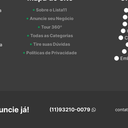
Sobre o Lista11
a
Anuncie seu Negócio
Tour 360º
Todas as Categorias
C
Tire suas Dúvidas
a
Políticas de Privacidade
Emb
ncie já!
(11)93210-0079
contat