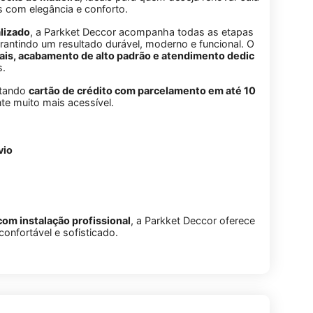
s
com
elegância
e
conforto.
lizado
,
a
Parkket
Deccor
acompanha
todas
as
etapas
rantindo
um
resultado
durável,
moderno
e
funcional.
O
ais,
acabamento
de
alto
padrão
e
atendimento
dedic
s.
itando
cartão
de
crédito
com
parcelamento
em
até
10
nte
muito
mais
acessível.
vio
com
instalação
profissional
,
a
Parkket
Deccor
oferece
confortável
e
sofisticado.