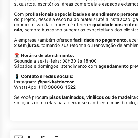
s,
quartos,
escritórios,
áreas
comerciais
e
espaços
externo
Com
profissionais
especializados
e
atendimento
persona
do
projeto,
desde
a
escolha
do
material
até
a
instalação,
ga
compromisso
da
empresa
é
oferecer
qualidade
nos
materi
ado
,
sempre
buscando
superar
as
expectativas
dos
cliente
A
empresa
também
oferece
facilidade
no
pagamento
,
ace
x
sem
juros
,
tornando
sua
reforma
ou
renovação
de
ambie
📅
Horário
de
atendimento:
Segunda
a
sexta-
feira:
08h30
às
18h00
Sábados
e
domingos:
atendimento
com
agendamento
pré
📱
Contato
e
redes
sociais:
Instagram:
@
parkketdeccor
WhatsApp:
(
11)
96866-
1522
Se
você
procura
pisos
laminados,
vinílicos
ou
de
madeira
soluções
completas
para
deixar
seu
ambiente
mais
bonito,