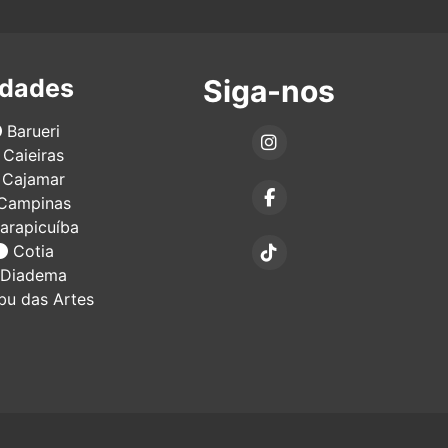
idades
Siga-nos
Barueri
Caieiras
Cajamar
Campinas
arapicuíba
Cotia
Diadema
u das Artes