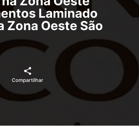
ã na Zona Oeste
imentos Laminado
na Zona Oeste São
Compartilhar