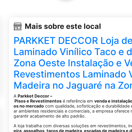
Mais sobre este local
PARKKET DECCOR Loja de 
Laminado Vinílico Taco e 
Zona Oeste Instalação e V
Revestimentos Laminado Vi
Madeira no Jaguaré na Zo
A
Parkket
Deccor –
Pisos
e
Revestimentos
é
referência
em
venda
e
instalaçã
os
no
mercado
com
qualidade,
sofisticação
e
durabilidade
ar
ambientes
residenciais
e
comerciais,
a
empresa
oferece
garantir
acabamento
de
alto
padrão.
A
loja
trabalha
com
diversas
soluções
em
revestimentos,
i
eira,
assoalhos,
tacos
de
madeira,
escadas
de
madeira
e
d