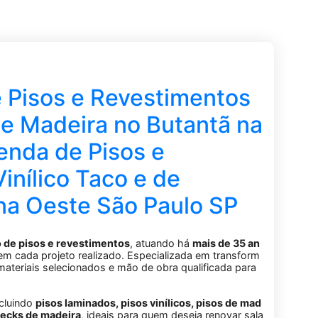
Pisos e Revestimentos
de Madeira no Butantã na
enda de Pisos e
nílico Taco e de
na Oeste São Paulo SP
o
de
pisos
e
revestimentos
,
atuando
há
mais
de
35
an
em
cada
projeto
realizado.
Especializada
em
transform
materiais
selecionados
e
mão
de
obra
qualificada
para
ncluindo
pisos
laminados,
pisos
vinílicos,
pisos
de
mad
ecks
de
madeira
,
ideais
para
quem
deseja
renovar
sala