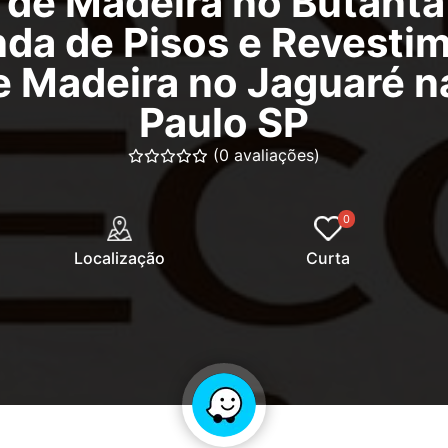
e de Madeira no Butant
nda de Pisos e Revest
de Madeira no Jaguaré 
Paulo SP
(0 avaliações)
0
Localização
Curta