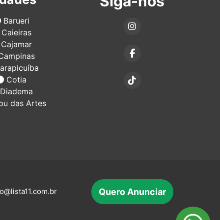
Siga-nos
Barueri
Caieiras
Cajamar
Campinas
arapicuíba
Cotia
Diadema
u das Artes
Quero Anunciar
o@lista11.com.br