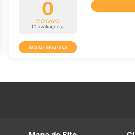
0
(
0
avaliações)
Avaliar empresa
Mapa do Site
C