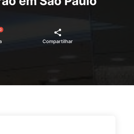
rão em São Paulo
0
a
Compartilhar