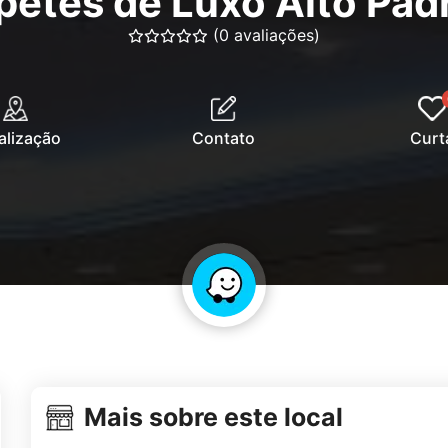
petes de Luxo Alto Pad
(0 avaliações)
alização
Contato
Curt
Mais sobre este local