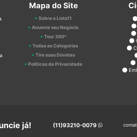
Mapa do Site
C
Sobre o Lista11
a
Anuncie seu Negócio
Tour 360º
Todas as Categorias
C
Tire suas Dúvidas
a
Políticas de Privacidade
Emb
ncie já!
(11)93210-0079
contat