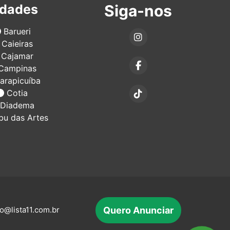
idades
Siga-nos
Barueri
Caieiras
Cajamar
Campinas
arapicuíba
Cotia
Diadema
u das Artes
Quero Anunciar
o@lista11.com.br