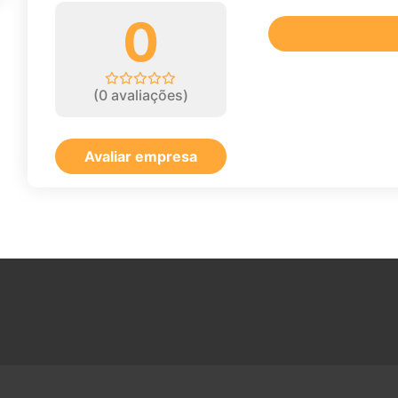
0
(
0
avaliações)
Avaliar empresa