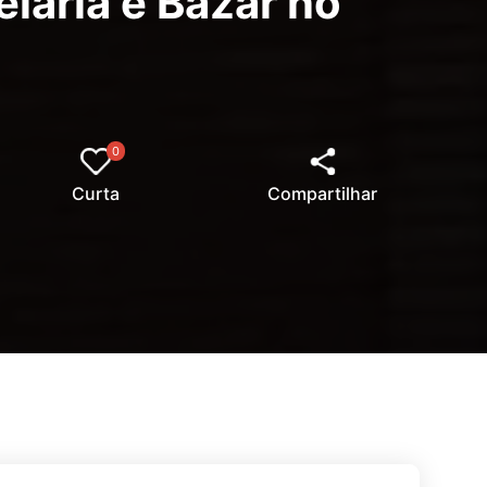
laria e Bazar no
0
Curta
Compartilhar