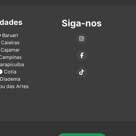
idades
Siga-nos
Barueri
Caieiras
Cajamar
Campinas
arapicuíba
Cotia
Diadema
u das Artes