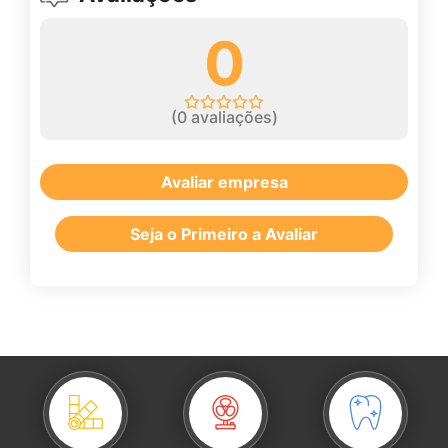
0
(
0
avaliações)
Avaliar empresa
Seja o Primeiro a Avaliar