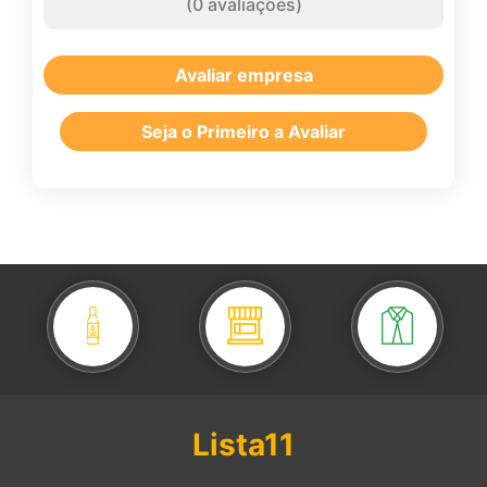
(
0
avaliações)
Avaliar empresa
Seja o Primeiro a Avaliar
Lista11