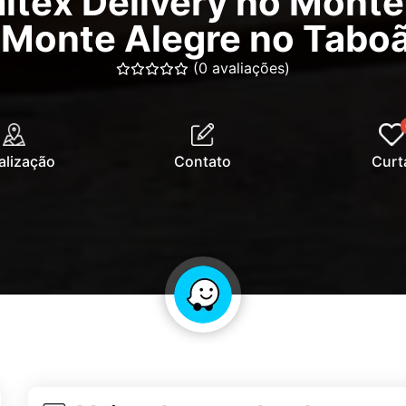
tex Delivery no Monte 
 Monte Alegre no Taboã
(0 avaliações)
alização
Contato
Curt