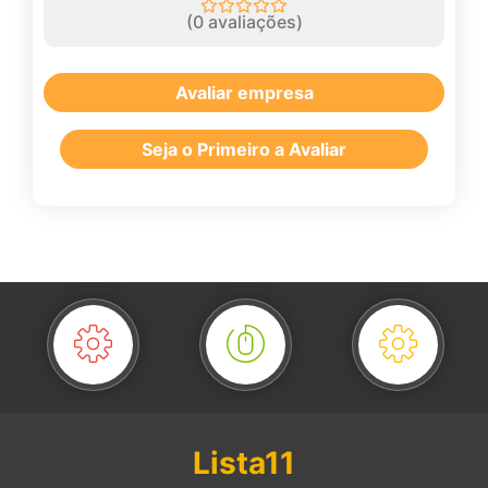
(
0
avaliações)
Avaliar empresa
Seja o Primeiro a Avaliar
Lista11