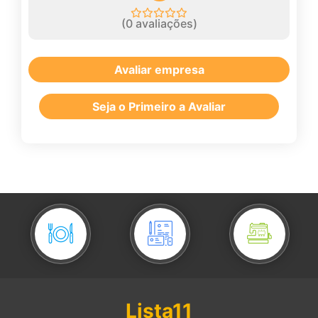
(
0
avaliações)
Avaliar empresa
Seja o Primeiro a Avaliar
Lista11