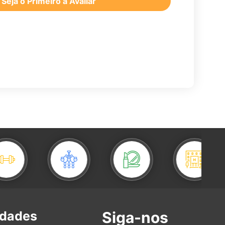
Seja o Primeiro a Avaliar
idades
Siga-nos