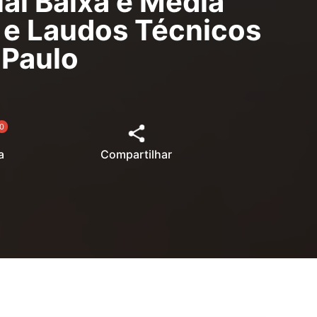
ial Baixa e Média
s e Laudos Técnicos
 Paulo
0
a
Compartilhar