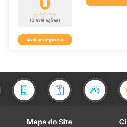
0
(
0
avaliações)
Avaliar empresa
Mapa do Site
C