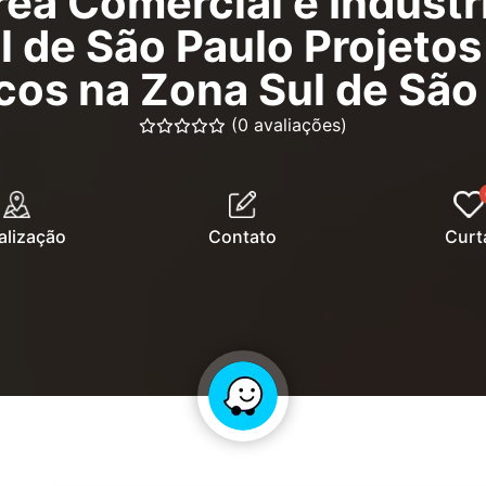
rea Comercial e Industr
 de São Paulo Projeto
icos na Zona Sul de São
(0 avaliações)
alização
Contato
Curt