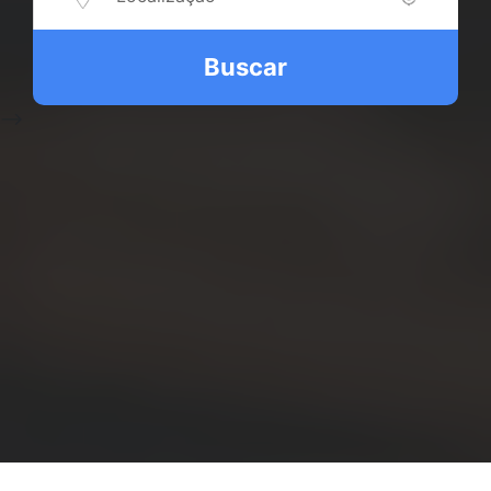
Buscar
-->