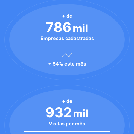
+ de
786
mil
Empresas cadastradas
+ 54% este mês
+ de
932
mil
Visitas por mês